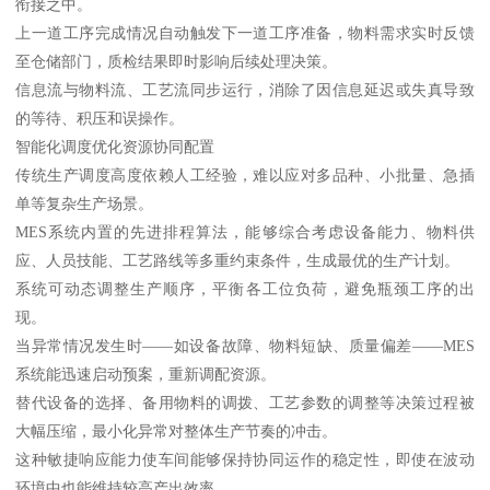
衔接之中。
上一道工序完成情况自动触发下一道工序准备，物料需求实时反馈
至仓储部门，质检结果即时影响后续处理决策。
信息流与物料流、工艺流同步运行，消除了因信息延迟或失真导致
的等待、积压和误操作。
智能化调度优化资源协同配置
传统生产调度高度依赖人工经验，难以应对多品种、小批量、急插
单等复杂生产场景。
MES系统内置的先进排程算法，能够综合考虑设备能力、物料供
应、人员技能、工艺路线等多重约束条件，生成最优的生产计划。
系统可动态调整生产顺序，平衡各工位负荷，避免瓶颈工序的出
现。
当异常情况发生时——如设备故障、物料短缺、质量偏差——MES
系统能迅速启动预案，重新调配资源。
替代设备的选择、备用物料的调拨、工艺参数的调整等决策过程被
大幅压缩，最小化异常对整体生产节奏的冲击。
这种敏捷响应能力使车间能够保持协同运作的稳定性，即使在波动
环境中也能维持较高产出效率。