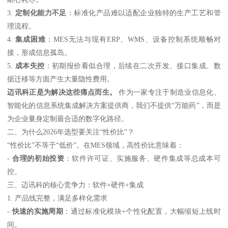
3.
定制化能力不足
：标准化产品难以适配企业独特的生产工艺和管
理流程。
4.
集成困难
：MES无法与现有ERP、WMS、设备控制系统顺畅对
接，形成信息孤岛。
5.
成本失控
：初期报价看似合理，后续在二次开发、接口集成、数
据迁移等方面产生大量隐性费用。
迈讯科正是为解决这些痛点而生。
作为一家专注于制造业信息化、
智能化的信息系统集成解决方案提供商，我们不提供“万能药”，而是
为企业量身定制最合适的数字化路径。
二、为什么2026年选型要关注“性价比”？
“性价比”不等于“低价”。在MES领域，高性价比意味着：
-
合理的初始投资
：软件许可证、实施服务、硬件集成等总成本可
控。
三、迈讯科的核心竞争力：软件+硬件+集成
1. 产品线完整，满足多样化需求
-
快速的实施周期
：通过标准化模块+个性化配置，大幅缩短上线时
间。