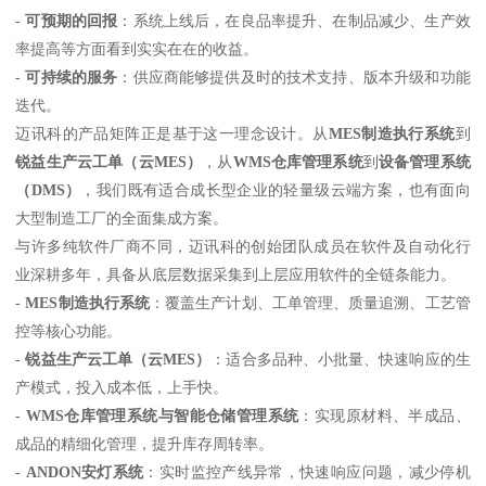
-
可预期的回报
：系统上线后，在良品率提升、在制品减少、生产效
率提高等方面看到实实在在的收益。
-
可持续的服务
：供应商能够提供及时的技术支持、版本升级和功能
迭代。
迈讯科的产品矩阵正是基于这一理念设计。从
MES制造执行系统
到
锐益生产云工单（云MES）
，从
WMS仓库管理系统
到
设备管理系统
（DMS）
，我们既有适合成长型企业的轻量级云端方案，也有面向
大型制造工厂的全面集成方案。
与许多纯软件厂商不同，迈讯科的创始团队成员在软件及自动化行
业深耕多年，具备从底层数据采集到上层应用软件的全链条能力。
-
MES制造执行系统
：覆盖生产计划、工单管理、质量追溯、工艺管
控等核心功能。
-
锐益生产云工单（云MES）
：适合多品种、小批量、快速响应的生
产模式，投入成本低，上手快。
-
WMS仓库管理系统与智能仓储管理系统
：实现原材料、半成品、
成品的精细化管理，提升库存周转率。
-
ANDON安灯系统
：实时监控产线异常，快速响应问题，减少停机