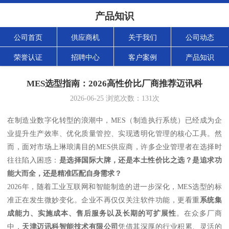
产品知识
公司首页
供应商机
关于我们
公司动态
荣誉认证
招聘中心
客户案例
产品知识
MES选型指南：2026高性价比厂商推荐迈讯科
2026-06-25
浏览次数：
131
次
在制造业数字化转型的浪潮中，MES（制造执行系统）已经成为企
业提升生产效率、优化质量管控、实现透明化管理的核心工具。然
而，面对市场上琳琅满目的MES供应商，许多企业管理者在选择时
往往陷入困惑：
是选择国际大牌，还是本土性价比之选？是追求功
能大而全，还是精准匹配自身需求？
2026年，随着工业互联网和智能制造的进一步深化，MES选型的标
准正在发生微妙变化。企业不再仅仅关注软件功能，更看重
系统集
成能力、实施成本、售后服务以及长期的可扩展性
。在众多厂商
中，
天津迈讯科智能技术有限公司
凭借其深厚的行业积累、灵活的