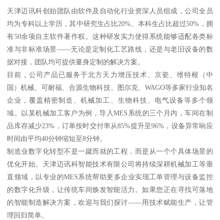
天津迈讯科创始团队由软件及自动化行业资深人员组成，公司全员
均为专科以上学历，其中研究生占比20%、本科生占比超过50%，拥
有50余项自主软件著作权。这种研发实力使得系统能够适配各类标
准与非标准场景——无论是定制化工艺路线，还是与老旧设备的数
据对接，团队均可提供量身定制的解决方案。
目前，公司产品已服务于北方天力增压技术、京瓷、维特根（中
国）机械、可耐福、合源生物科技、图尔克、WAGO等多家行业知名
企业，覆盖精密制造、机械加工、生物科技、电气设备等多个领
域。以某机械加工客户为例，导入MES系统的三个月内，车间在制
品库存减少23%，订单按时交付率从85%提升至96%，设备异常响应
时间由平均40分钟缩短至8分钟。
制造业数字化转型不是一蹴而就的工程，而是从一个个具体场景的
优化开始。天津迈讯科智能技术有限公司将持续深耕机械加工等垂
直领域，以专业的MES系统帮助更多企业实现工单管理与设备监控
的数字化升级，让传统车间焕发智能活力。如果您正在寻找可落地
的智能制造解决方案，欢迎与我们探讨——用技术赋能生产，让管
理回归简单。