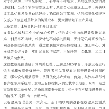
对于机械加工中常见的返工、补单等非标场景，系统提供灵活的处
理机制。当某个零件需要返工时，系统自动生成返工工单，并关联
原工单信息及质量缺陷记录，确保问题可追溯。这种精细化管理不
仅减少了信息断层带来的沟通成本，更大幅缩短了生产周期。
设备监控：让每台机床都“开口说话”
设备是机械加工企业的核心资产，但许多企业面临设备数据采集
难、利用率不清晰、维保计划不科学的困境。天津迈讯科研发的车
间设备数据采集系统，通过物联技术连接数控机床、加工中心、冲
压机等关键设备，实时采集运行状态、主轴转速、负载率、加工计
数等关键参数。
这些数据经由边缘计算网关处理，上传至MES平台，形成设备运行
热力图和效率分析报告。管理者可以直观看到哪些设备长时间闲
置、哪些设备频繁报警，从而优化排产策略。例如，某汽车零部件
客户在使用系统后，发现三台数控机床的负载率长期低于60%，经过
重新调整工单分配，将负载率提升至82%，相当于在不增加设备投入
的情况下“挖掘”出一台新产能。
设备健康管理是另一大亮点。基于物联网的设备在线健康监测系
统，能够分析振动、温度、电流等时序数据，预判轴承磨损、刀具