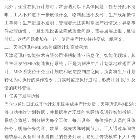
此外，企业在执行计划时，常会遇到以下具体问题：任务分配不清
晰，工人不知道下一步该做什么；物料配送不及时，生产线频繁停
工等待；生产进度不透明，管理者无法实时掌握产出情况；异常事
件处理缓慢，一旦出现设备故障或质量问题，需要层层上报，延误
时机。这些问题叠加在一起，使得生产计划往往变成一纸空文。
二、天津迈讯科MES如何保障计划高效落地
天津迈讯科智能技术有限公司深耕制造业信息化、智能化领域，其
自主研发的MES制造执行系统，正是为解决生产计划落地难题而设
计。MES系统位于企业计划层和底层控制层之间，负责将生产计划
转化为可执行的操作指令，并实时监控执行过程，形成计划-执行-反
馈的闭环管理。
1. 任务下发与拆解
当企业通过ERP或其他计划系统生成生产计划后，天津迈讯科MES能
够自动接收计划数据，并根据生产现场的实际情况进行智能拆解。
系统会将总计划分解为每个工位、每台设备、每位操作人员的具体
任务，明确任务内容、数量、优先级和时间节点。工人通过车间终
端或移动设备即可查看自己的任务列表，避免了传统模式下人工传