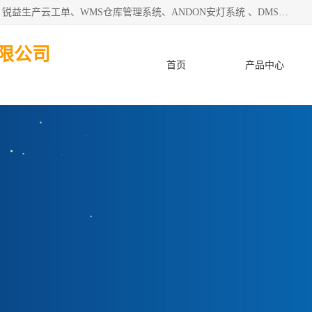
天津迈讯科智能技术有限公司主要从事：MES制造执行系统、锐益生产云工单、WMS仓库管理系统、ANDON安灯系统 、DMS设备管理系统、电气设备健康监测系统、工厂可视化管理、数字化车间；公司是一家专注于企业及制造业信息化、智能化的信息系统集成解决方案提供商的高新技术企业。为企业提供全套的软硬件信息系统集成及安装部署服务。
限公司
首页
产品中心