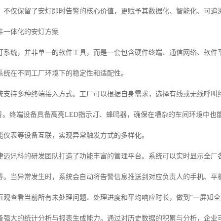
，不仅保留了安灯即时告警的核心价值，更赋予其数据化、智能化、可追溯
件一体化的安灯方案
灯系统，并非单一的软件工具，而是一套包含硬件终端、通信网络、软件
系统在不同工厂环境下的稳定性和适配性。
统支持多种终端接入方式。工厂可以根据自身需求，选择有线或无线呼叫终
信号。终端设备具备高亮LED指示灯、蜂鸣器，确保在嘈杂的车间环境中
能仪表等设备互联，实现异常触发方式的多样化。
津迈讯科的研发团队打造了功能丰富的管理平台。系统可以实时显示全厂
等。当异常发生时，系统会自动将告警信息推送到对应负责人的手机、平
直观查看当前所有未处理问题、处理进度和平均响应时长，做到“一屏知全
备强大的统计分析与报表生成能力。通过对历史数据的积累与分析，企业