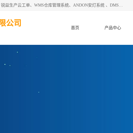
天津迈讯科智能技术有限公司主要从事：MES制造执行系统、锐益生产云工单、WMS仓库管理系统、ANDON安灯系统 、DMS设备管理系统、电气设备健康监测系统、工厂可视化管理、数字化车间；公司是一家专注于企业及制造业信息化、智能化的信息系统集成解决方案提供商的高新技术企业。为企业提供全套的软硬件信息系统集成及安装部署服务。
限公司
首页
产品中心