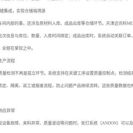
统无缝集成，实现仓储端溯源
车间内部的事，还涉及原材料入库、成品出库等仓储环节。天津迈讯科ME
批次信息与库位、数量、入库时间绑定；成品出库时，系统自动关联订单
，全部在掌控之中。
入生产流程
，质量检测不再是孤立环节。系统支持在关键工序设置质量控制点，检测结
锁定、隔离、返工或报废流程，防止问题产品继续流转。这些质量数据也
速响应异常
现设备故障、来料异常、质量波动等问题时，安灯系统（ANDON）可以