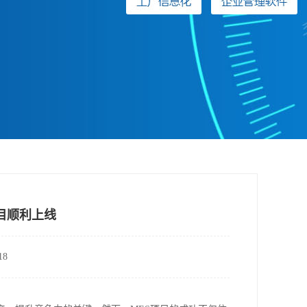
目顺利上线
8