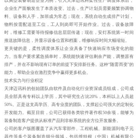
以典型装备制造企业为例，引入天津迈讯科柔性生产调度体系后，
企业生产面貌发生了本质改变。过去，生产计划员需要频繁协调物
料、设备和人手，加班成为常态；现在，系统自动生成排产计划，
物料按需配送至工位，工人到岗即可开始作业。过去，设备故障
时，维修工需要等待报修信息层层传递；现在，安灯系统第一时间
推送故障信息，并显示设备位置和档案，维修响应时间大幅缩短。
更关键的是，柔性调度体系让企业具备了快速响应市场变化的能
力。当客户要求紧急插单时，系统能快速评估剩余产能，调整原有
排产，并在不影响现有订单的前提下安排新任务。这种“随需而变”的
能力，帮助企业在激烈竞争中赢得更多机会。
技术实力与行业积淀
天津迈讯科的创始团队由软件及自动化行业资深成员组成，公司成
员全部具有专科以上学历，其中研究生占比20%，本科以上人员超
50%。正是这支高学历、高专业度的团队，支撑起公司强大的定制化
开发能力。截至目前，公司已获得各类软件著作权50余项，能够为
装备制造客户提供从标准产品到非标系统的全方位开发服务。
公司的客户版图覆盖了从汽车零部件、工程机械、新能源到电子元
器件等多个装备制造细分领域，包括维特根（中国）机械有限公