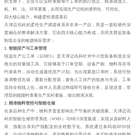
的支撑下，企业可以实时掌握每个工单的执行状态，精准调度人、
机、料、法、环等要素，从而实现生产过程的透明化、可控化。
四大核心能力，构建柔性调度基石
天津迈讯科的柔性生产调度体系并非单一产品，而是一套软硬件深
度融合的整体解决方案。它由四大核心能力构成，共同支撑起装备
制造企业的敏捷响应需求：
1. 智能排产与工单管理
锐益生产云工单（云MES）是天津迈讯科针对中小型装备制造企业
推出的轻量级工具。它能够基于订单交期、设备产能、物料库存等
约束条件，自动生成最优排产计划。当出现紧急订单时，系统可快
速调整优先级，重新分配资源，避免人工排产的低效与失误。工单
流转全程线上化，操作人员通过终端即可接收任务、反馈进度，管
理层则能随时查看生产实时看板，做出精准决策。
2. 精准物料管控与智能仓储
在多品种生产中，物料齐套是影响生产节奏的关键因素。天津迈讯
科的智能仓储管理系统（WMS）与MES深度集成，实现从原材料入
库、拣配出库到产线配送的全程数字化。系统通过条码或RFID技
术，自动记录物料批次、库存数量和位置信息，并实时推送缺料预