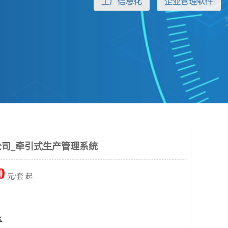
司_牵引式生产管理系统
0
元/套 起
区