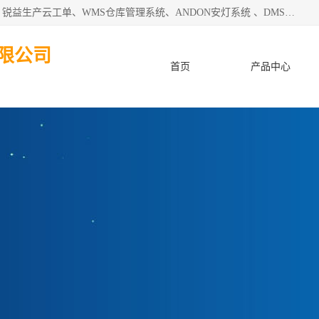
天津迈讯科智能技术有限公司主要从事：MES制造执行系统、锐益生产云工单、WMS仓库管理系统、ANDON安灯系统 、DMS设备管理系统、电气设备健康监测系统、工厂可视化管理、数字化车间；公司是一家专注于企业及制造业信息化、智能化的信息系统集成解决方案提供商的高新技术企业。为企业提供全套的软硬件信息系统集成及安装部署服务。
限公司
首页
产品中心