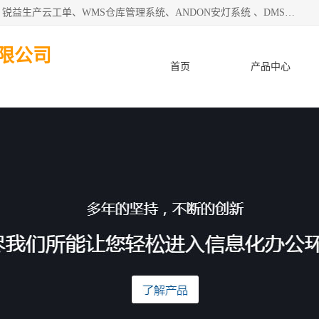
天津迈讯科智能技术有限公司主要从事：MES制造执行系统、锐益生产云工单、WMS仓库管理系统、ANDON安灯系统 、DMS设备管理系统、电气设备健康监测系统、工厂可视化管理、数字化车间；公司是一家专注于企业及制造业信息化、智能化的信息系统集成解决方案提供商的高新技术企业。为企业提供全套的软硬件信息系统集成及安装部署服务。
限公司
首页
产品中心