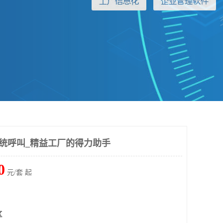
系统呼叫_精益工厂的得力助手
0
元/套 起
区