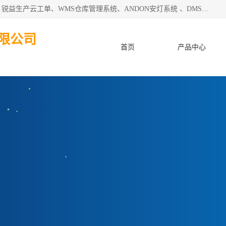
天津迈讯科智能技术有限公司主要从事：MES制造执行系统、锐益生产云工单、WMS仓库管理系统、ANDON安灯系统 、DMS设备管理系统、电气设备健康监测系统、工厂可视化管理、数字化车间；公司是一家专注于企业及制造业信息化、智能化的信息系统集成解决方案提供商的高新技术企业。为企业提供全套的软硬件信息系统集成及安装部署服务。
限公司
首页
产品中心