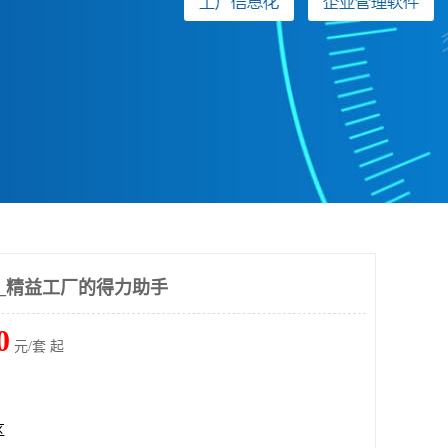
叫_精益工厂的得力助手
0
元/套 起
区