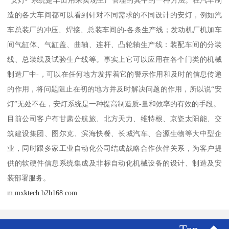
“安灯-”系统是丰田用来实现生产管理的其中的一种方法。在汽车制
造的各大车间都可以看到针对不同需求的不同设计的安灯，例如汽
车总装厂的冲压、焊接、总装车间的-各条生产线；发动机厂机加车
间气缸体、气缸盖、曲轴、连杆、凸轮轴生产线：装配车间的分装
线、总装线及试验生产线等。事实上它可以应用在各个门类的机械
制造厂中-，可以在任何地方发挥着它的警示作用和及时的信息传递
的作用，将问题阻止在初的地方并及时解决问题的作用，所以说“安
灯”无处不在，安灯系统是一种提高制造质-量和效率的有效的手段。
目前公司客户有甘肃公航旅、北方天力、维特根、京瓷太阳能、交
筑建设集团、图尔克、滨海快餐、长城汽车、合源生物等大中型企
业，同时跟多家工业自动化公司结成战略合作伙伴关系，为客户提
供的软硬件信息系统集成及非标自动化机械设备的设计、制造及安
装部署服务。
m.mxktech.b2b168.com