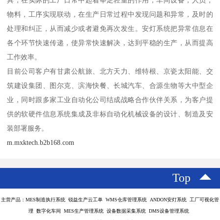
具，在实际的工厂日常中起着举足轻重的作用，车间设备，人员，
物料，工序实现联动，在生产日常过程中发现问题和异常，及时的
处理和纠正，从而减少或者避免再次发生。安灯系统把异常信息在
各个环节快速传递，使异常快速解决，达到平稳的生产，从而提高
工作效率。
目前公司客户有甘肃公航旅、北方天力、维特根、京瓷太阳能、交
筑建设集团、图尔克、滨海快餐、长城汽车、合源生物等大中型企
业，同时跟多家工业自动化公司结成战略合作伙伴关系，为客户提
供的软硬件信息系统集成及非标自动化机械设备的设计、制造及安
装部署服务。
m.mxktech.b2b168.com
Top
主营产品：MES制造执行系统 锐益生产云工单 WMS仓库管理系统 ANDON安灯系统 工厂可视化管
理 数字化车间 MES生产管理系统 设备数据采集系统 DMS设备管理系统