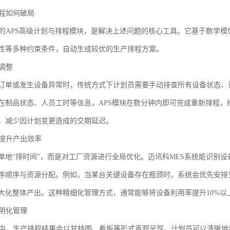
排程如何破局
中的APS高级计划与排程模块，是解决上述问题的核心工具。它基于数学
性等多种约束条件，自动生成较优的生产排程方案。
速调整
订单或发生设备异常时，传统方式下计划员需要手动排查所有设备状态、
在制品状态、人员工时等信息，APS模块在数分钟内即可完成重新排程
，减少因计划变更造成的交期延迟。
，提升产出效率
单地“排时间”，而是对工厂资源进行全局优化。迈讯科MES系统能识别
序顺序与资源分配。例如，当某台关键设备存在瓶颈时，系统会优先安排
大化整体产出。这种精细化管理方式，通常能够将设备利用率提升10%以
透明化管理
统中，生产排程结果会以甘特图、看板等形式直观呈现。计划员可以清晰