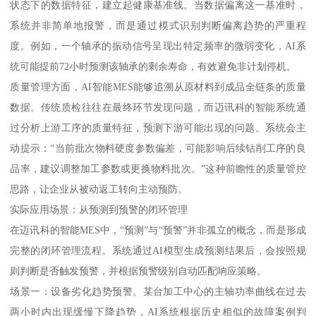
状态下的数据特征，建立起健康基准线。当数据偏离这一基准时，
系统并非简单地报警，而是通过模式识别判断偏离趋势的严重程
度。例如，一个轴承的振动信号呈现出特定频率的微弱变化，AI系
统可能提前72小时预测该轴承的剩余寿命，有效避免非计划停机。
质量管理方面，AI智能MES能够追溯从原材料到成品全链条的质量
数据。传统质检往往在最终环节发现问题，而迈讯科的智能系统通
过分析上游工序的质量特征，预测下游可能出现的问题。系统会主
动提示：“当前批次物料硬度参数偏差，可能影响后续钻削工序的良
品率，建议调整加工参数或更换物料批次。”这种前瞻性的质量管控
思路，让企业从被动返工转向主动预防。
实际应用场景：从预测到预警的闭环管理
在迈讯科的智能MES中，“预测”与“预警”并非孤立的概念，而是形成
完整的闭环管理流程。系统通过AI模型生成预测结果后，会按照规
则判断是否触发预警，并根据预警级别自动匹配响应策略。
场景一：设备劣化趋势预警。某台加工中心的主轴功率曲线在过去
两小时内出现缓慢下降趋势，AI系统根据历史相似的故障案例判