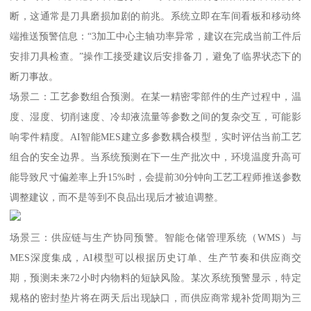
断，这通常是刀具磨损加剧的前兆。系统立即在车间看板和移动终
端推送预警信息：“3加工中心主轴功率异常，建议在完成当前工件后
安排刀具检查。”操作工接受建议后安排备刀，避免了临界状态下的
断刀事故。
场景二：工艺参数组合预测。在某一精密零部件的生产过程中，温
度、湿度、切削速度、冷却液流量等参数之间的复杂交互，可能影
响零件精度。AI智能MES建立多参数耦合模型，实时评估当前工艺
组合的安全边界。当系统预测在下一生产批次中，环境温度升高可
能导致尺寸偏差率上升15%时，会提前30分钟向工艺工程师推送参数
调整建议，而不是等到不良品出现后才被迫调整。
场景三：供应链与生产协同预警。智能仓储管理系统（WMS）与
MES深度集成，AI模型可以根据历史订单、生产节奏和供应商交
期，预测未来72小时内物料的短缺风险。某次系统预警显示，特定
规格的密封垫片将在两天后出现缺口，而供应商常规补货周期为三