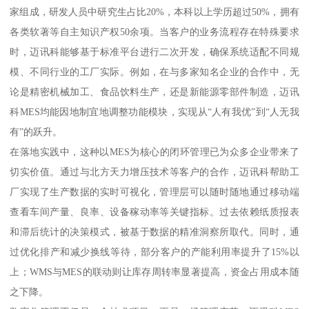
家组成，研发人员中研究生占比20%，本科以上学历超过50%，拥有
各类软著等自主知识产权50余项。当客户的业务流程存在特殊要求
时，迈讯科能够基于标准平台进行二次开发，确保系统适配不同规
模、不同行业的工厂实际。例如，在与多家知名企业的合作中，无
论是精密机械加工、食品饮料生产，还是新能源零部件制造，迈讯
科MES均能因地制宜地调整功能模块，实现从“人有我优”到“人无我
有”的跃升。
在落地实践中，这种以MES为核心的闭环管理已为众多企业带来了
切实价值。通过与北方天力增压技术等客户的合作，迈讯科帮助工
厂实现了生产数据的实时可视化，管理层可以随时随地通过移动端
查看车间产量、良率、设备稼动率等关键指标。过去依赖纸质报表
和滞后统计的决策模式，被基于数据的精准洞察所取代。同时，通
过优化排产和减少换线等待，部分客户的产能利用率提升了15%以
上；WMS与MES的联动则让库存周转率显著提高，资金占用成本随
之下降。