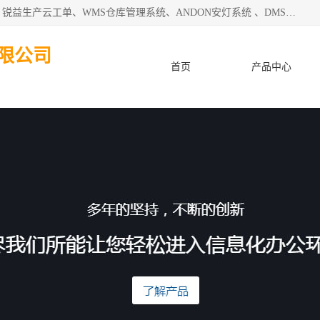
天津迈讯科智能技术有限公司主要从事：MES制造执行系统、锐益生产云工单、WMS仓库管理系统、ANDON安灯系统 、DMS设备管理系统、电气设备健康监测系统、工厂可视化管理、数字化车间；公司是一家专注于企业及制造业信息化、智能化的信息系统集成解决方案提供商的高新技术企业。为企业提供全套的软硬件信息系统集成及安装部署服务。
限公司
首页
产品中心