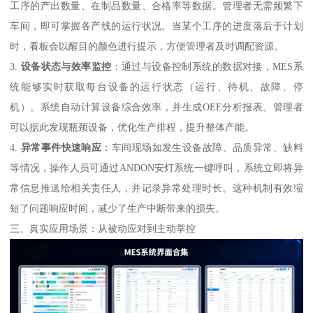
工序的产出数量、在制品数量、合格率等数据。管理者无需频繁下
车间，即可掌握各产线的运行状况。当某个工序的进度落后于计划
时，看板会以醒目的颜色进行提示，方便管理者及时调配资源。
3.
设备状态与效率监控
：通过与设备控制系统的数据对接，MES系
统能够实时获取每台设备的运行状态（运行、待机、故障、停
机）。系统自动计算设备综合效率，并生成OEE分析报表。管理者
可以据此发现瓶颈设备，优化生产排程，提升整体产能。
4.
异常事件快速响应
：车间现场如发生设备故障、品质异常、缺料
等情况，操作人员可通过ANDON安灯系统一键呼叫，系统立即将异
常信息推送给相关责任人，并记录异常处理时长。这种机制有效缩
短了问题响应时间，减少了生产中断带来的损失。
三、真实应用场景：从被动应对到主动掌控