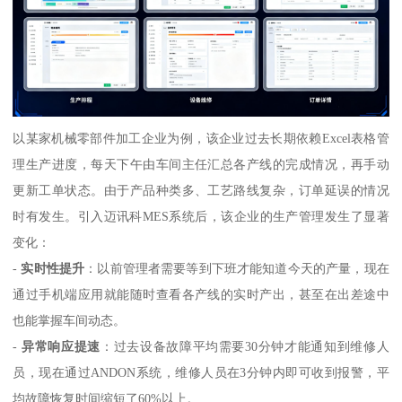
以某家机械零部件加工企业为例，该企业过去长期依赖Excel表格管
理生产进度，每天下午由车间主任汇总各产线的完成情况，再手动
更新工单状态。由于产品种类多、工艺路线复杂，订单延误的情况
时有发生。引入迈讯科MES系统后，该企业的生产管理发生了显著
变化：
-
实时性提升
：以前管理者需要等到下班才能知道今天的产量，现在
通过手机端应用就能随时查看各产线的实时产出，甚至在出差途中
也能掌握车间动态。
-
异常响应提速
：过去设备故障平均需要30分钟才能通知到维修人
员，现在通过ANDON系统，维修人员在3分钟内即可收到报警，平
均故障恢复时间缩短了60%以上。